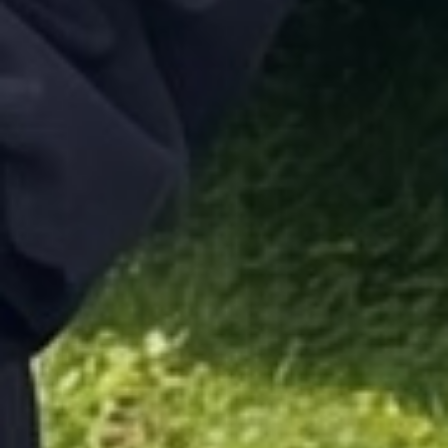
auf allen anderen
Bauernhöfen gibt, und
sonntags ist der Bauernhof
geöffnet, wo Sie den Tieren
ganz nahe kommen oder
einfach nur gutes
hausgemachtes Backen
genießen können.