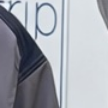
Was erhalten Sie mit Nortrip?
Kostenloses Parken.
Echte Erlebnisse.
Bei den Nortrip-Gastgebern können Sie im
Fjord angeln, sich an lokalen Gerichten satt
essen, in der Umgebung Rad fahren, etwas
über die traditionelle Landwirtschaft
erfahren oder einfach nur die Stille
genießen. Und das alles, während Sie
kostenlos parken, oft direkt an einem Berg,
Fjord oder Bauernhof. An manchen Orten
gibt es einen Laden, an anderen eine
Bäckerei, an wieder anderen Kühe, und an