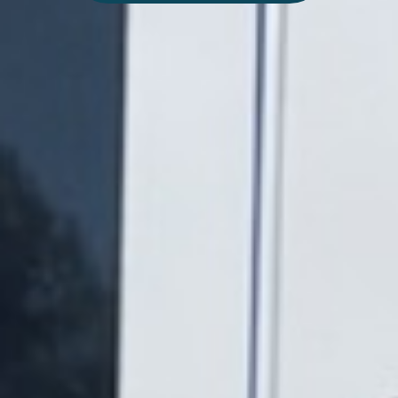
Was ist Nortrip?
Mehr als 300
einzigartige Plätze
zum kostenlosen
Parken - direkt in Ihrer
Tasche