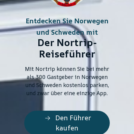
Entdecken Sie Norwegen
und Schweden mit
Der Nortrip-
Reiseführer
Mit Nortrip können Sie bei mehr
als 300 Gastgeber in Norwegen
und Schweden kostenlos parken,
und zwar über eine einzige App.
Den Führer
kaufen