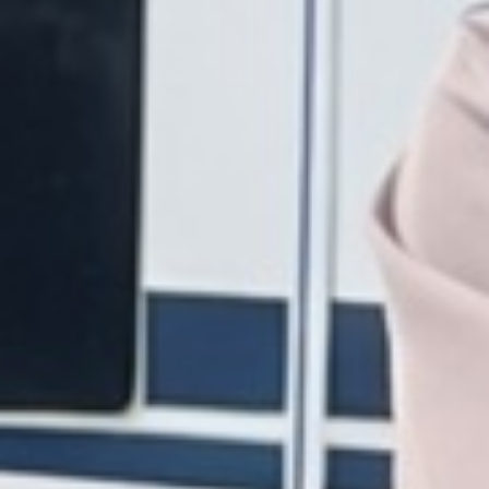
Der Nortrip-Führer ist eine App für Sie mit
einem Wohnmobil oder Wohnwagen. Sie
bietet Ihnen Zugang zu über 300
Gastgebern in Norwegen und Schweden -
von Kleinbrauereien und Käsereien bis hin
zu kleinen Bauernhöfen und Hofläden. Sie
können dort kostenlos übernachten und
haben die Möglichkeit, lokale Lebensmittel
einzukaufen, die Tiere zu treffen oder mit
Ihrem Gastgeber zu plaudern. Es ist, als
würde man im Hinterhof der freundlichsten
Menschen in Norwegen und Schweden
campen.