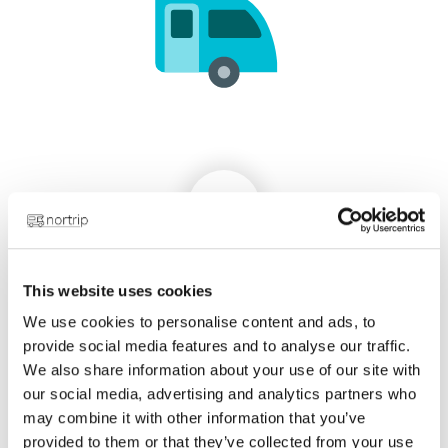
3
Ankunft beim Gastgeber
This website uses cookies
We use cookies to personalise content and ads, to
Genieße tolle Erlebnisse mit deinem
provide social media features and to analyse our traffic.
Gastgeber und übernachte kostenlos im
We also share information about your use of our site with
Park! Entdecke die lokale Kultur, das Essen
our social media, advertising and analytics partners who
und die Natur in Norwegen und Schweden.
may combine it with other information that you’ve
provided to them or that they’ve collected from your use