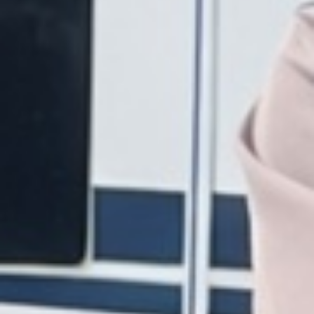
destinée aux camping-caristes et aux
caravaniers. Il vous donne accès à plus de
300 sites d'accueil en Norvège et en Suède,
allant des microbrasseries aux
fromageries, en passant par les petites
exploitations agricoles et les magasins à la
ferme. Vous pouvez stationner
gratuitement pendant la nuit et faire des
achats de produits locaux, rencontrer les
animaux ou discuter avec votre hôte. C'est
comme si vous campiez dans le jardin des
gens les plus sympathiques de Norvège et
de Suède.