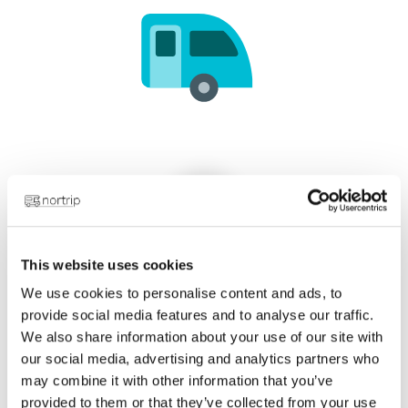
3
This website uses cookies
Arrivée chez l'hôte
We use cookies to personalise content and ads, to
provide social media features and to analyse our traffic.
Vivez des expériences fantastiques avec
We also share information about your use of our site with
votre hôte et passez la nuit dans un parc
our social media, advertising and analytics partners who
gratuit ! Découvrez la culture locale, la
may combine it with other information that you’ve
gastronomie et la nature en Norvège et en
provided to them or that they’ve collected from your use