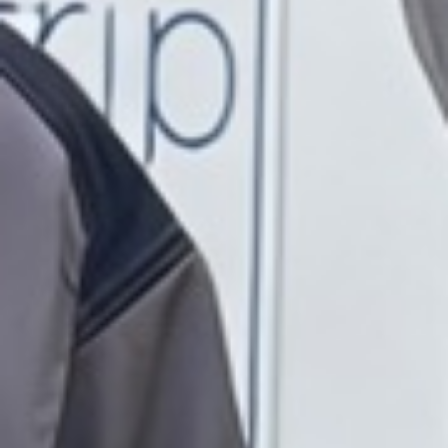
Qu'obtient-on avec Nortrip ?
Parking gratuit.
Expériences réelles.
Les hôtes de Nortrip vous permettent de
pêcher dans le fjord, de manger des
produits locaux, de faire du vélo dans la
région, de découvrir l'agriculture
traditionnelle ou simplement de profiter du
silence. Tout cela en étant garé
gratuitement, souvent juste à côté d'une
montagne, d'un fjord ou d'une ferme.
Certains endroits ont une boutique,
d'autres une boulangerie, d'autres encore