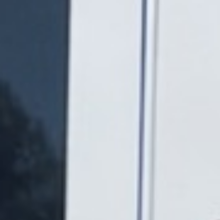
Qu'est-ce que Nortrip ?
Plus de 300
emplacements uniques
pour se garer
gratuitement -
directement dans votre
poche
Le guide Nortrip est une application