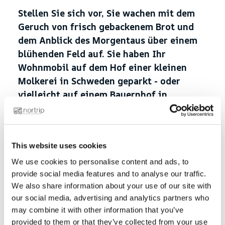
Stellen Sie sich vor, Sie wachen mit dem
Geruch von frisch gebackenem Brot und
dem Anblick des Morgentaus über einem
blühenden Feld auf. Sie haben Ihr
Wohnmobil auf dem Hof einer kleinen
Molkerei in Schweden geparkt - oder
vielleicht auf einem Bauernhof in
Norwegen mit Blick auf einen Fjord und
die Berge. Ihr Gastgeber kommt heraus,
um Ihnen guten Morgen zu sagen und mit
This website uses cookies
Ihnen zu plaudern. Sie haben nicht nur
eine kostenlose Unterkunft gefunden - Sie
We use cookies to personalise content and ads, to
provide social media features and to analyse our traffic.
haben eine Erfahrung gemacht, die etwas
We also share information about your use of our site with
bedeutet.
our social media, advertising and analytics partners who
may combine it with other information that you’ve
provided to them or that they’ve collected from your use