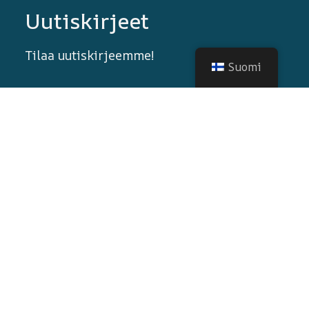
Uutiskirjeet
Tilaa uutiskirjeemme!
Suomi
© 2026 Kaikki oikeudet pidätetään
Nortrip
.