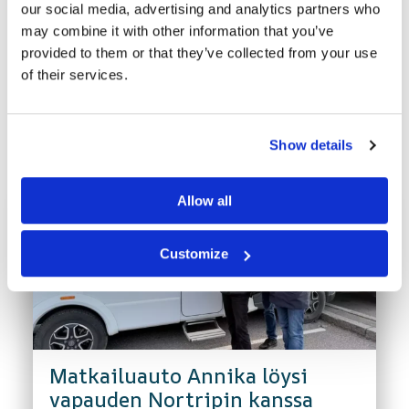
our social media, advertising and analytics partners who
may combine it with other information that you’ve
provided to them or that they’ve collected from your use
of their services.
Viimeisimmät uutiset
Show details
Allow all
Customize
Matkailuauto Annika löysi
vapauden Nortripin kanssa