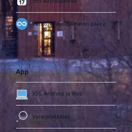
365 käyttöpäivää
Välitön, rajoittamaton pääsy
App
IOS, Android ja Web
Varausratkaisu