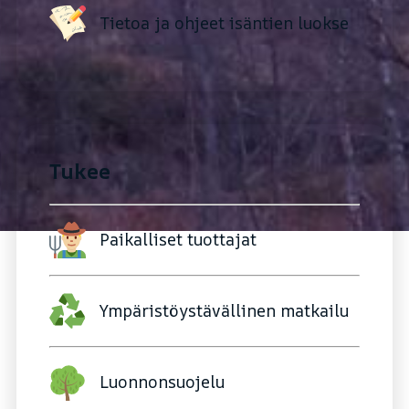
Tietoa ja ohjeet isäntien luokse
Tukee
Paikalliset tuottajat
Ympäristöystävällinen matkailu
Luonnonsuojelu