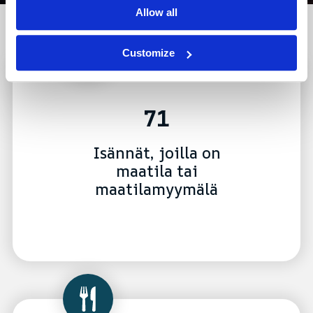
Allow all
Customize
71
Isännät, joilla on
maatila tai
maatilamyymälä