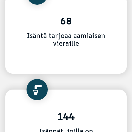
68
Isäntä tarjoaa aamiaisen
vieraille
144
Isännät, joilla on