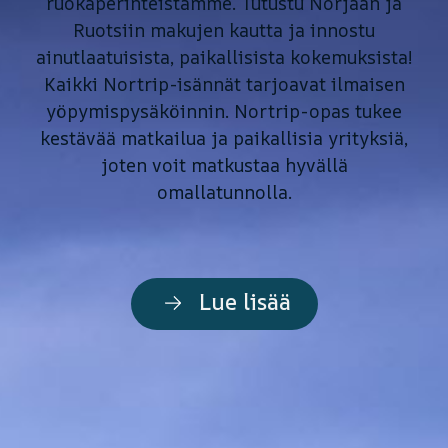
ruokaperinteistämme. Tutustu Norjaan ja
Ruotsiin makujen kautta ja innostu
ainutlaatuisista, paikallisista kokemuksista!
Kaikki Nortrip-isännät tarjoavat ilmaisen
yöpymispysäköinnin. Nortrip-opas tukee
kestävää matkailua ja paikallisia yrityksiä,
joten voit matkustaa hyvällä
omallatunnolla.
Lue lisää