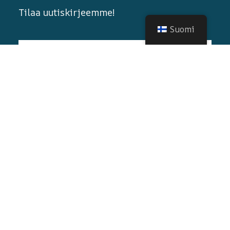
Tilaa uutiskirjeemme!
Suomi
© 2026 Kaikki oikeudet pidätetään
Nortrip
.