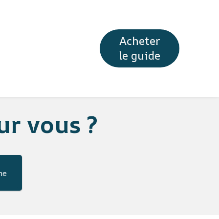
Acheter
le guide
r vous ?
he