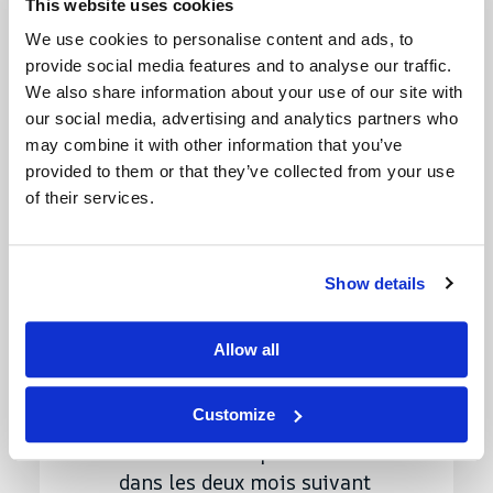
This website uses cookies
s'applique pas aux
We use cookies to personalise content and ads, to
entreprises.
provide social media features and to analyse our traffic.
3.2 Publicité
We also share information about your use of our site with
our social media, advertising and analytics partners who
Si les marchandises
may combine it with other information that you’ve
présentent un défaut,
provided to them or that they’ve collected from your use
l'acheteur doit, dans un
of their services.
délai raisonnable à
compter du moment où il
l'a découvert ou aurait dû
Show details
le découvrir, notifier à
Nortrip AS qu'il va
Allow all
invoquer le défaut.
L'acheteur a toujours fait
Customize
une réclamation en temps
utile si cela se produit
dans les deux mois suivant