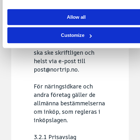
prisavdrag, kräva att
avtalet hävs och/eller
Allow all
kräva skadestånd av
Nortrip AS.
Customize
Anmälan till Nortrip AS
ska ske skriftligen och
helst via e-post till
post@nortrip.no.
För näringsidkare och
andra företag gäller de
allmänna bestämmelserna
om inköp, som regleras i
inköpslagen.
3.2.1 Prisavslag