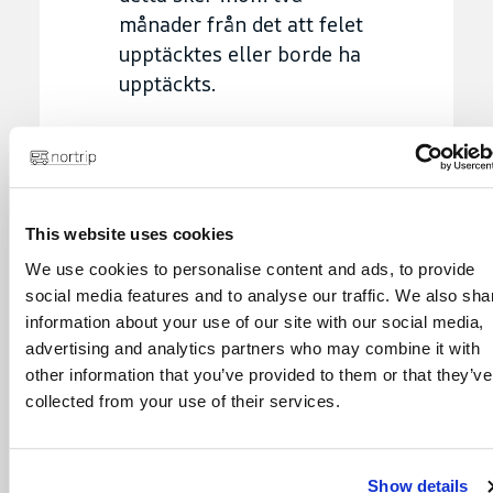
månader från det att felet
upptäcktes eller borde ha
upptäckts.
Om varan har ett fel och
detta inte beror på
köparen eller
omständigheter på
This website uses cookies
köparens sida, får köparen
We use cookies to personalise content and ads, to provide
enligt reglerna i
social media features and to analyse our traffic. We also sha
Konsumentköplagen 6 kap,
information about your use of our site with our social media,
beroende på
advertising and analytics partners who may combine it with
other information that you’ve provided to them or that they’ve
omständigheterna, behålla
collected from your use of their services.
köpeskillingen, välja
mellan återställande och
omleverans, kräva
Show details