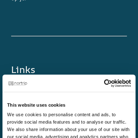
Links
Startpagina
Gouden regels
This website uses cookies
De Nortrip Gids
We use cookies to personalise content and ads, to
Blog
provide social media features and to analyse our traffic.
Word Nortrip-host!
We also share information about your use of our site with
our social media, advertising and analytics partners who