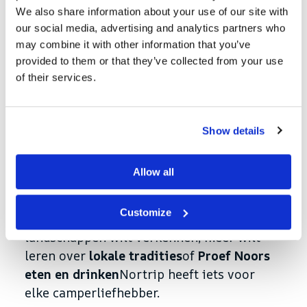
We also share information about your use of our site with
Noorwegen op een
our social media, advertising and analytics partners who
geheel nieuwe manier te
may combine it with other information that you’ve
provided to them or that they’ve collected from your use
beleven met een camper?
of their services.
Nortrip
geeft je toegang tot unieke
ervaringen die niet voor iedereen
Show details
beschikbaar zijn. Met Nortrip kun je
verborgen juweeltjes ontdekken, lokale
Allow all
enthousiastelingen ontmoeten en op een
geheel nieuwe manier kennismaken met de
Customize
Noorse cultuur. Of je nu prachtige
landschappen wilt verkennen, meer wilt
leren over
lokale tradities
of
Proef Noors
eten en drinken
Nortrip heeft iets voor
elke camperliefhebber.