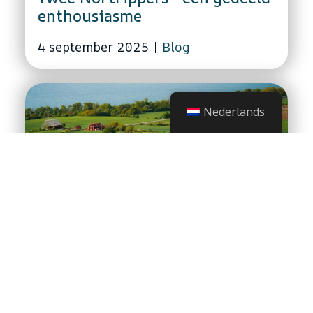
enthousiasme
4 september 2025
|
Blog
Nederlands
Welkom in de Nortrip-zomer
van 2025
22 juni 2025
|
Reistips