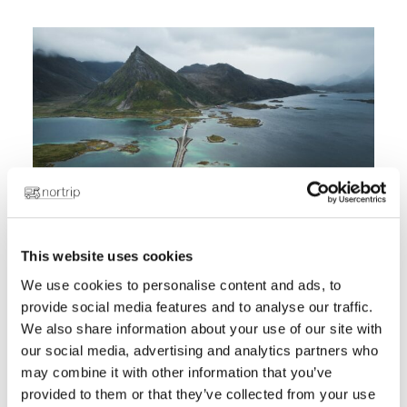
This website uses cookies
We use cookies to personalise content and ads, to
provide social media features and to analyse our traffic.
Är du redo att uppleva
We also share information about your use of our site with
our social media, advertising and analytics partners who
Norge på ett helt nytt
may combine it with other information that you’ve
sätt med en husbil?
provided to them or that they’ve collected from your use