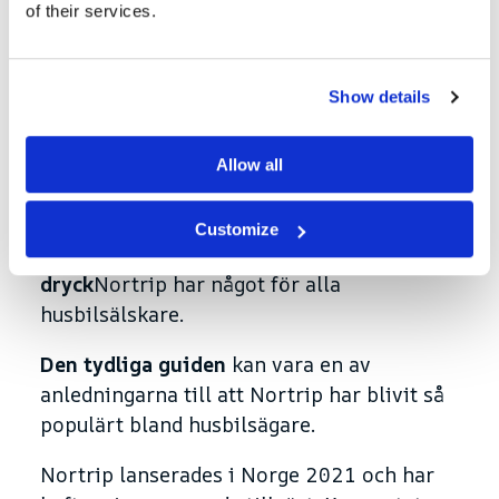
of their services.
Nortrip
ger dig tillgång till unika
upplevelser som inte är tillgängliga för
Show details
alla. Med Nortrip kan du upptäcka dolda
pärlor, träffa lokala entusiaster och få en
smak av norsk kultur på ett helt nytt sätt.
Allow all
Oavsett om du vill utforska vackra
landskap, lära dig mer om
lokala
Customize
traditioner
, eller
Smaka på norsk mat och
dryck
Nortrip har något för alla
husbilsälskare.
Den tydliga guiden
kan vara en av
anledningarna till att Nortrip har blivit så
populärt bland husbilsägare.
Nortrip lanserades i Norge 2021 och har