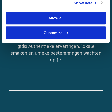
Show details
Gelukkig Nortripping!
Allow all
Plan nieuwe avonturen in zowel
Customize
Noorwegen als Zweden met de Nortrip-
gids! Authentieke ervaringen, lokale
smaken en unieke bestemmingen wachten
op je.