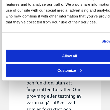
features and to analyse our traffic. We also share informatio
eller säljaren underlåtit
use of our site with our social media, advertising and analyti
att ange att köparen ska
who may combine it with other information that you’ve provid
stå för returkostnaderna.
that they’ve collected from your use of their services.
Säljaren kan inte ta ut en
avgift för köparens
utnyttjande av
Show
ångerrätten.
Köparen får på lämpligt
Allow all
sätt prova eller testa
varan för att fastställa
Customize
varans art, egenskaper
och funktion, utan att
ångerrätten förfaller. Om
provning eller testning av
varorna går utöver vad
som är försiktigt och