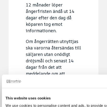
12 månader löper
ångerfristen ändå ut 14
dagar efter den dag då
köparen tog emot
informationen.
Om ångerrätten utnyttjas
ska varorna återsändas till
säljaren utan onödigt
dröjsmål och senast 14
dagar från det att
meddelande om att
ångerrätten utnyttjas har
skickats. Köparen står för
de direkta kostnaderna för
This website uses cookies
återsändandet av varan,
om inte annat avtalats
We use cookies to personalise content and ads, to provide s