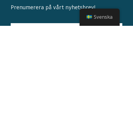
Prenumerera på vårt nyhetsbrev!
Svenska
© 2026 Alla rättigheter förbehålls
Nortrip
.