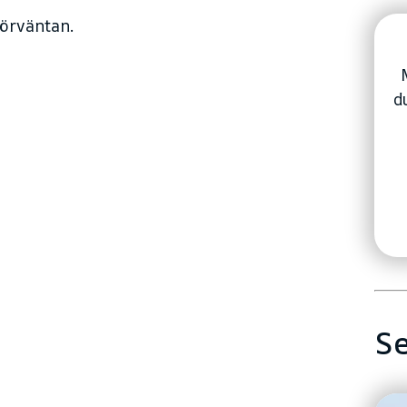
förväntan.
d
Se