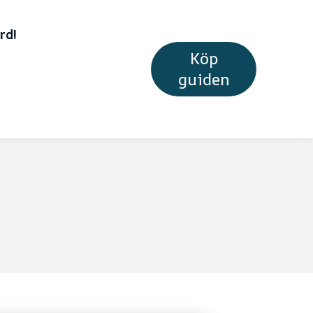
rd!
Köp
guiden