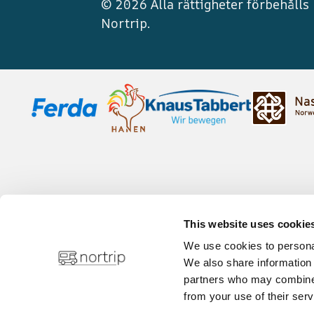
© 2026 Alla rättigheter förbehålls
Nortrip
.
This website uses cookie
We use cookies to personal
We also share information 
partners who may combine i
from your use of their serv
Integritetspolicy
Cookies för infor