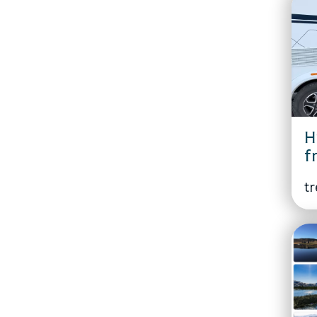
H
f
tr