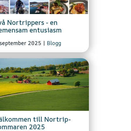
vå Nortrippers - en
emensam entusiasm
 september 2025
|
Blogg
älkommen till Nortrip-
ommaren 2025