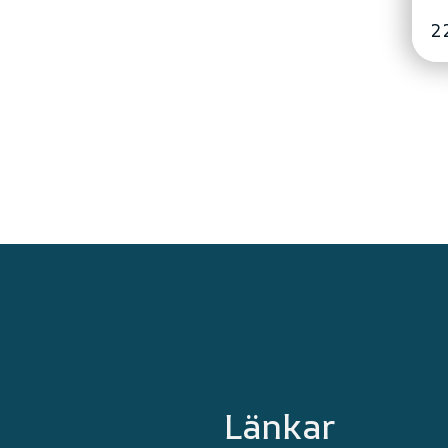
2
Länkar