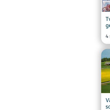
T
g
4
V
s