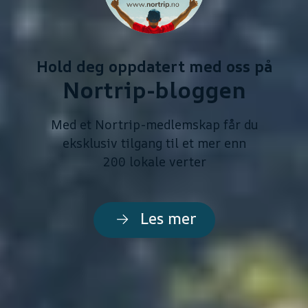
Hold deg oppdatert med oss på
Nortrip-bloggen
Med et Nortrip-medlemskap får du
eksklusiv tilgang til et mer enn
200 lokale verter
Les mer