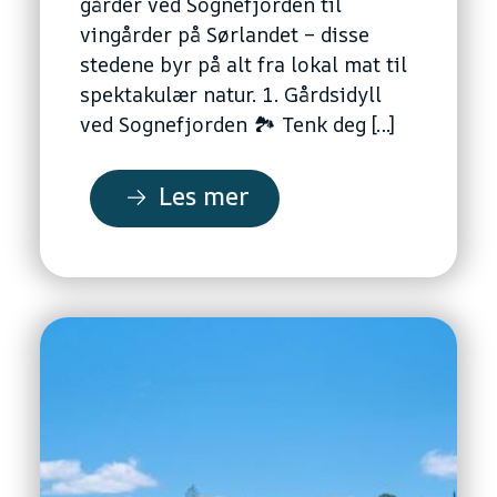
gårder ved Sognefjorden til
vingårder på Sørlandet – disse
stedene byr på alt fra lokal mat til
spektakulær natur. 1. Gårdsidyll
ved Sognefjorden 🏞️ Tenk deg […]
Les mer