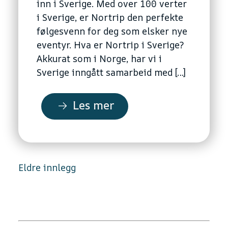
inn i Sverige. Med over 100 verter
i Sverige, er Nortrip den perfekte
følgesvenn for deg som elsker nye
eventyr. Hva er Nortrip i Sverige?
Akkurat som i Norge, har vi i
Sverige inngått samarbeid med […]
Les mer
Innleggnavigasjon
Eldre innlegg