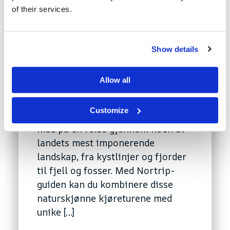
Nortrip og Nasjonale
of their services.
turistveger
Show details
Norge er kjent for sin
spektakulære natur, og en av de
Allow all
beste måtene å oppleve denne på
er gjennom de Nasjonale
Customize
turistveger. Disse veiene tar deg
med på en reise gjennom noen av
landets mest imponerende
landskap, fra kystlinjer og fjorder
til fjell og fosser. Med Nortrip-
guiden kan du kombinere disse
naturskjønne kjøreturene med
unike […]