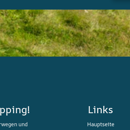
ipping!
Links
orwegen und
Hauptseite