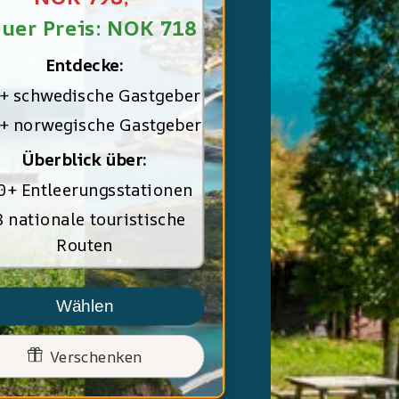
uer Preis: NOK 718
Entdecke:
+ schwedische Gastgeber
+ norwegische Gastgeber
Überblick über:
0+ Entleerungsstationen
 nationale touristische
Routen
Wählen
Verschenken