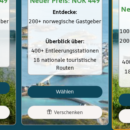
449
Neuer Preis: NOK 449
Ne
Entdecke:
eber
200+ norwegische Gastgeber
100
200
Überblick über:
400+ Entleerungsstationen
18 nationale touristische
40
Routen
18
Wählen
Verschenken