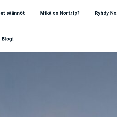
set säännöt
Mikä on Nortrip?
Ryhdy Nor
Blogi