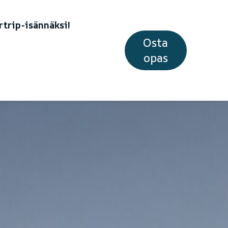
trip-isännäksi!
Osta
opas