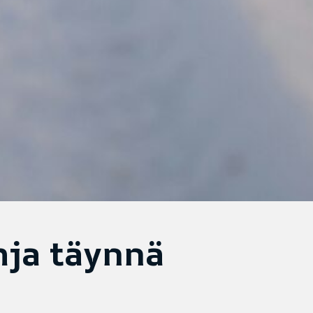
hja täynnä