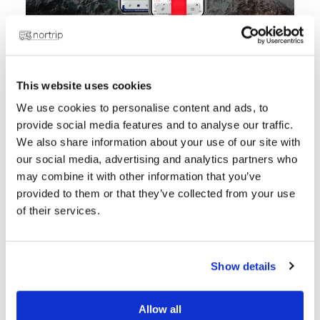
Funderar du på vad du ska
This website uses cookies
ge i julklapp till den som
We use cookies to personalise content and ads, to
har allt?
provide social media features and to analyse our traffic.
We also share information about your use of our site with
our social media, advertising and analytics partners who
Med ett presentkort från Nortrip ger du
may combine it with other information that you’ve
inte bara en fysisk gåva, utan en hel värld
provided to them or that they’ve collected from your use
av upplevelser, frihet och äventyr. För alla
of their services.
som älskar att
utforska nya platser
och
uppleva autentisk norsk och svensk
gårdskultur, är detta den perfekta
Show details
presenten till alla som vill
skapar minnen
för livet.
Allow all