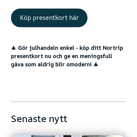
Köp presentkort här
🎄
Gör julhandeln enkel - köp ditt Nortrip
presentkort nu och ge en meningsfull
gåva som aldrig blir omodern!
🎄
Senaste nytt