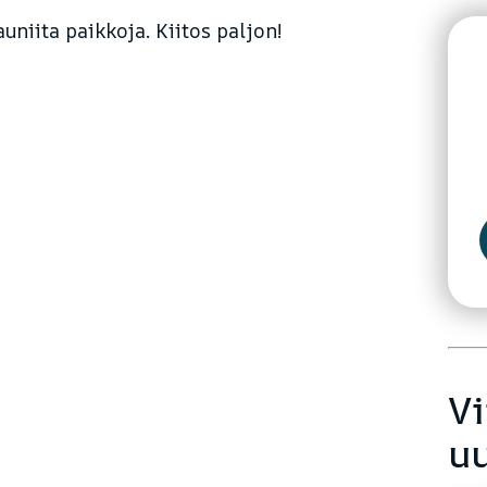
uniita paikkoja. Kiitos paljon!
V
uu