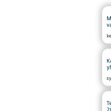
M
v
k
K
y
s
T
2