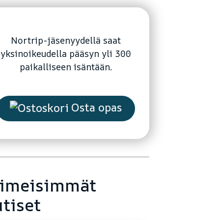
Nortrip-jäsenyydellä saat
yksinoikeudella pääsyn yli 300
paikalliseen isäntään.
Osta opas
iimeisimmät
tiset