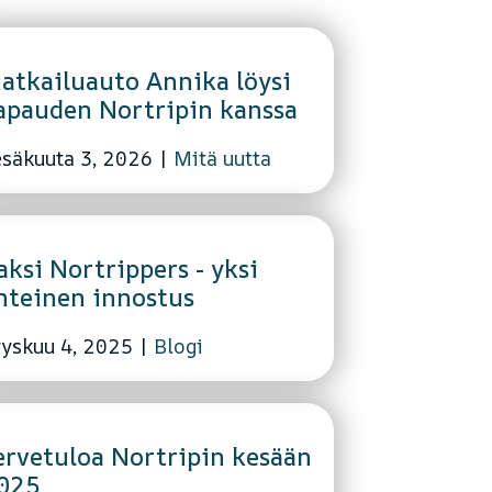
atkailuauto Annika löysi
apauden Nortripin kanssa
esäkuuta 3, 2026
|
Mitä uutta
aksi Nortrippers - yksi
hteinen innostus
yyskuu 4, 2025
|
Blogi
ervetuloa Nortripin kesään
025