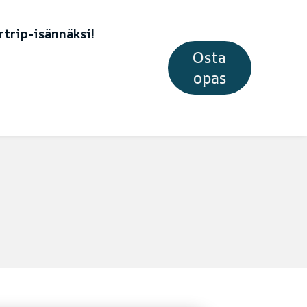
trip-isännäksi!
Osta
opas