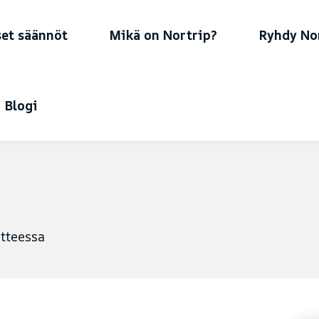
set säännöt
Mikä on Nortrip?
Ryhdy Nor
Blogi
tteessa