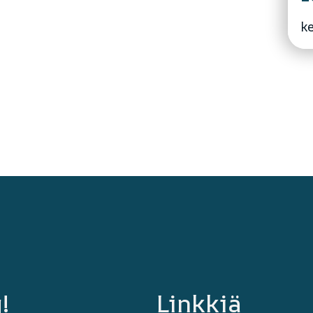
k
!
Linkkiä