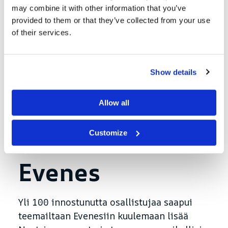
Nortrip on tehnyt tiivistä yhteistyötä
may combine it with other information that you’ve
Ferdan kanssa vuonna 2021 tapahtuneesta
provided to them or that they’ve collected from your use
perustamisestamme lähtien.
of their services.
Kumppanuuteen kuuluu muun muassa
teemailtoja Ferdan tavarataloissa, joissa
kerromme Nortrip-oppaan tarjoamista
Show details
ainutlaatuisista elämyksistä. Paikalliset
Nortrip-isännät osallistuvat myös
Allow all
jakamaan kokemuksiaan ja antamaan
tietoa siitä, mitä Nortrip-kävijät voivat
Customize
odottaa heiltä.
Evenes
Yli 100 innostunutta osallistujaa saapui
teemailtaan Evenesiin kuulemaan lisää