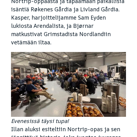
Nortrip-oppaasta ja tapaamaan paikallisia
isäntiä Røkenes Gårdia ja Livland Gårdia.
Kasper, harjoittelijamme Sam Eyden
lukiosta Arendalista, ja Bjørnar
matkustivat Grimstadista Nordlandiin
vetämään iltaa.
Evenesissä täysi tupa!
Illan aluksi esiteltiin Nortrip-opas ja sen