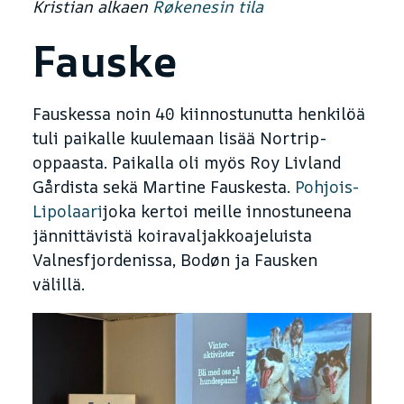
Kristian alkaen
Røkenesin tila
Fauske
Fauskessa noin 40 kiinnostunutta henkilöä
tuli paikalle kuulemaan lisää Nortrip-
oppaasta. Paikalla oli myös Roy Livland
Gårdista sekä Martine Fauskesta.
Pohjois-
Lipolaari
joka kertoi meille innostuneena
jännittävistä koiravaljakkoajeluista
Valnesfjordenissa, Bodøn ja Fausken
välillä.