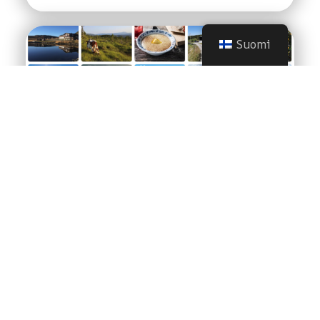
Suomi
Kaksi Nortrippers - yksi
yhteinen innostus
syyskuu 4, 2025
|
Blogi