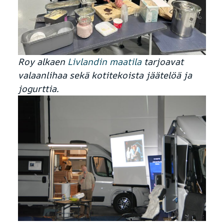
Roy alkaen
Livlandin maatila
tarjoavat
valaanlihaa sekä kotitekoista jäätelöä ja
jogurttia.