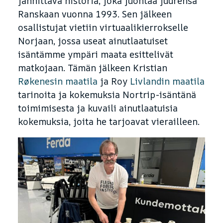
jännittävä historia, joka juontaa juurensa
Ranskaan vuonna 1993. Sen jälkeen
osallistujat vietiin virtuaalikierrokselle
Norjaan, jossa useat ainutlaatuiset
isäntämme ympäri maata esittelivät
matkojaan. Tämän jälkeen Kristian
Røkenesin maatila
ja Roy
Livlandin maatila
tarinoita ja kokemuksia Nortrip-isäntänä
toimimisesta ja kuvaili ainutlaatuisia
kokemuksia, joita he tarjoavat vierailleen.