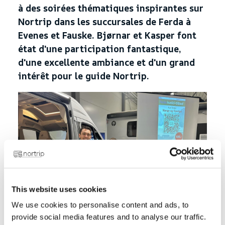
à des soirées thématiques inspirantes sur
Nortrip dans les succursales de Ferda à
Evenes et Fauske. Bjørnar et Kasper font
état d'une participation fantastique,
d'une excellente ambiance et d'un grand
intérêt pour le guide Nortrip.
This website uses cookies
Bjørnar et Kasper en place à Ferda Evenes
We use cookies to personalise content and ads, to
Depuis son lancement en 2021, Nortrip
provide social media features and to analyse our traffic.