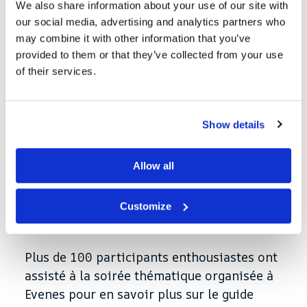
We also share information about your use of our site with
travaille en étroite collaboration avec
our social media, advertising and analytics partners who
Ferda. Ce partenariat comprend des soirées
may combine it with other information that you’ve
à thème dans les grands magasins de Ferda,
provided to them or that they’ve collected from your use
au cours desquelles nous parlons des
of their services.
expériences uniques offertes par le guide
Nortrip. Les hôtes locaux de Nortrip y
participent également pour partager leurs
Show details
expériences et donner un aperçu de ce que
les visiteurs de Nortrip peuvent attendre
Allow all
d'eux.
Evenes
Customize
Plus de 100 participants enthousiastes ont
assisté à la soirée thématique organisée à
Evenes pour en savoir plus sur le guide