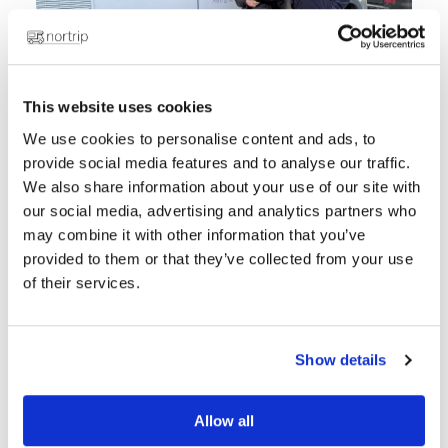
This website uses cookies
We use cookies to personalise content and ads, to
provide social media features and to analyse our traffic.
Pour beaucoup, la vie en camping-car est
We also share information about your use of our site with
synonyme de liberté. La liberté de s'arrêter
our social media, advertising and analytics partners who
quand on le souhaite, de suivre son instinct
may combine it with other information that you’ve
et de se réveiller dans un nouvel endroit le
provided to them or that they’ve collected from your use
lendemain matin. Pour HusbilsAnnika, l'une
of their services.
des personnalités les plus connues du
monde du camping-car en Suède, il s'agit
aussi de découvrir les petits coins de
Show details
paradis, de rencontrer les gens qui y vivent
et de soutenir les petites entreprises
Allow all
locales le long de la route.