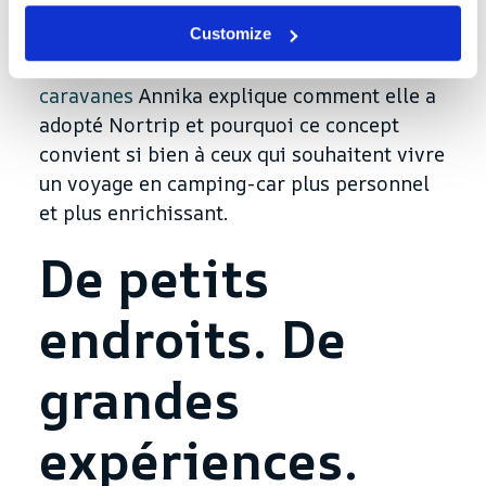
Dans un nouvel article publié sur
Le
Customize
magazine des camping-cars et des
caravanes
Annika explique comment elle a
adopté Nortrip et pourquoi ce concept
convient si bien à ceux qui souhaitent vivre
un voyage en camping-car plus personnel
et plus enrichissant.
De petits
endroits. De
grandes
expériences.