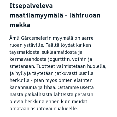
Itsepalveleva
maatilamyymälä - lähiruoan
mekka
Åmli Gårdsmeierin myymälä on aarre
ruoan ystäville. Täältä löydät kaiken
täysmaidosta, suklaamaidosta ja
kermavaahdosta jogurttiin, voihin ja
smetanaan. Tuotteet valmistetaan huolella,
ja hyllyjä täytetään jatkuvasti uusilla
herkuilla - pian myös omien eläinten
kananmunia ja lihaa. Ostamme useita
näistä paikallisista lähteistä peräisin
olevia herkkuja ennen kuin meidät
ohjataan asuntovaunualueelle.