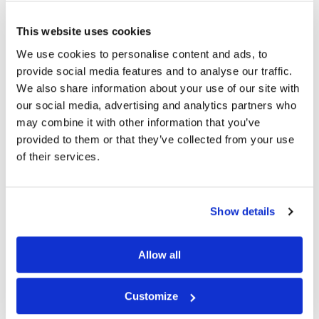
Lue lisää ja koe lämmin ilmapiiri, maukkaat
This website uses cookies
herkut ja idyllinen ympäristö, joka odottaa
We use cookies to personalise content and ads, to
sinua Åmli Gårdsmeierissä!
provide social media features and to analyse our traffic.
We also share information about your use of our site with
Alankomaista Norjaan -
our social media, advertising and analytics partners who
may combine it with other information that you’ve
unelma toteutuu
provided to them or that they’ve collected from your use
of their services.
Show details
Allow all
Customize