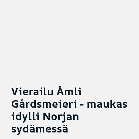
Vierailu Åmli
Gårdsmeieri - maukas
idylli Norjan
sydämessä