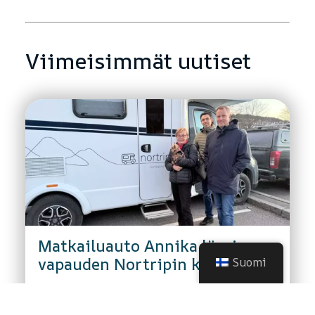
Viimeisimmät uutiset
Matkailuauto Annika löysi
vapauden Nortripin kanssa
Suomi
kesäkuuta 3, 2026
|
Mitä uutta