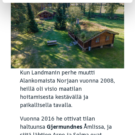
Kun Landmanin perhe muutti
Alankomaista Norjaan vuonna 2008,
heillä oli visio maatilan
hoitamisesta kestävällä ja
paikallisella tavalla.
Vuonna 2016 he ottivat tilan
haltuunsa
Gjermundnes
Åmlissa, ja
siitä lähtien Arno ja Selma ovat