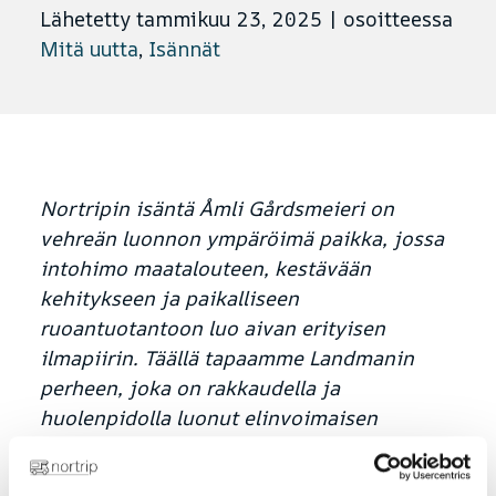
Lähetetty tammikuu 23, 2025
|
osoitteessa
Mitä uutta
,
Isännät
Nortripin isäntä Åmli Gårdsmeieri on
vehreän luonnon ympäröimä paikka, jossa
intohimo maatalouteen, kestävään
kehitykseen ja paikalliseen
ruoantuotantoon luo aivan erityisen
ilmapiirin. Täällä tapaamme Landmanin
perheen, joka on rakkaudella ja
huolenpidolla luonut elinvoimaisen
maatilan, jossa keskitytään eläinten
hyvinvointiin ja paikallisiin makuihin.