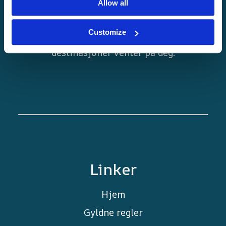
Allow all
Planlegg nye eventyr både i Norge og
Sverige med Nortrip-guiden! Autentiske
Customize
opplevelser, lokale smaker og unike
destinasjoner venter på deg.
Linker
Hjem
Gyldne regler