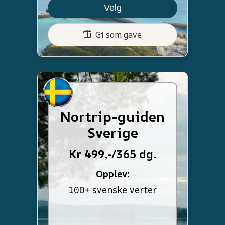
Velg
Gi som gave
Nortrip-guiden
Sverige
Kr 499,-/365 dg.
Opplev:
100+ svenske verter