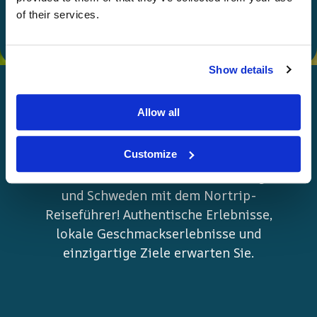
of their services.
Show details
Allow all
Frohes Nortripping!
Customize
Planen Sie neue Abenteuer in Norwegen
und Schweden mit dem Nortrip-
Reiseführer! Authentische Erlebnisse,
lokale Geschmackserlebnisse und
einzigartige Ziele erwarten Sie.