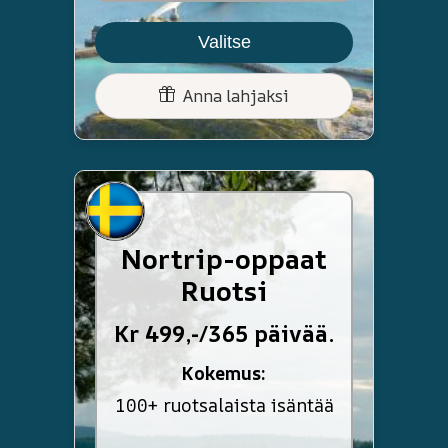
Valitse
Anna lahjaksi
Nortrip-oppaat
Ruotsi
Kr 499,-/365 päivää.
Kokemus:
100+ ruotsalaista isäntää