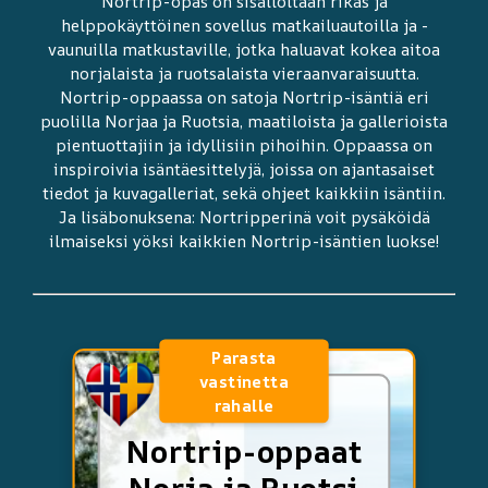
Nortrip-opas on sisällöltään rikas ja
helppokäyttöinen sovellus matkailuautoilla ja -
vaunuilla matkustaville, jotka haluavat kokea aitoa
norjalaista ja ruotsalaista vieraanvaraisuutta.
Nortrip-oppaassa on satoja Nortrip-isäntiä eri
puolilla Norjaa ja Ruotsia, maatiloista ja gallerioista
pientuottajiin ja idyllisiin pihoihin. Oppaassa on
inspiroivia isäntäesittelyjä, joissa on ajantasaiset
tiedot ja kuvagalleriat, sekä ohjeet kaikkiin isäntiin.
Ja lisäbonuksena: Nortripperinä voit pysäköidä
ilmaiseksi yöksi kaikkien Nortrip-isäntien luokse!
Parasta
vastinetta
rahalle
Nortrip-oppaat
Norja ja Ruotsi