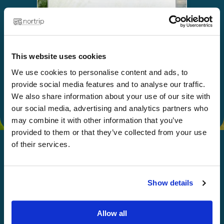
Välj
This website uses cookies
Ge bort som gåva
We use cookies to personalise content and ads, to
provide social media features and to analyse our traffic.
We also share information about your use of our site with
our social media, advertising and analytics partners who
may combine it with other information that you’ve
provided to them or that they’ve collected from your use
of their services.
God Nortripping!
Show details
Planera nya äventyr i både Norge och
Allow all
Sverige med Nortrip-guiden! Autentiska