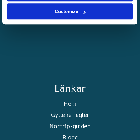
upplevelser, lokala smaker och unika
Customize
destinationer väntar på dig.
Länkar
Hem
Gyllene regler
Nortrip-guiden
Blogg