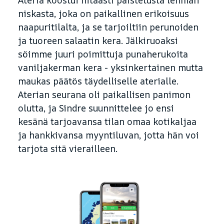
Ateria koostui hitaasti paistetusta lehmän
niskasta, joka on paikallinen erikoisuus
naapuritilalta, ja se tarjoiltiin perunoiden
ja tuoreen salaatin kera. Jälkiruoaksi
söimme juuri poimittuja punaherukoita
vaniljakerman kera - yksinkertainen mutta
maukas päätös täydelliselle aterialle.
Aterian seurana oli paikallisen panimon
olutta, ja Sindre suunnittelee jo ensi
kesänä tarjoavansa tilan omaa kotikaljaa
ja hankkivansa myyntiluvan, jotta hän voi
tarjota sitä vierailleen.