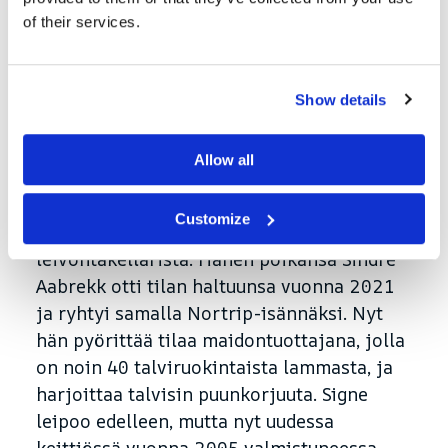
of their services.
Historiallisista syistä
Show details
Signe Aabrekk aloitti elintarvikkeiden
Allow all
myynnin tilalta 1990-luvun alussa.
Sittemmin hän on laajentanut tarjontaansa
Customize
majoitus
ja
kotileivonta
tilan vanhasta
leivontakellarista. Hänen poikansa Sindre
Aabrekk otti tilan haltuunsa vuonna 2021
ja ryhtyi samalla Nortrip-isännäksi. Nyt
hän pyörittää tilaa maidontuottajana, jolla
on noin 40 talviruokintaista lammasta, ja
harjoittaa talvisin puunkorjuuta. Signe
leipoo edelleen, mutta nyt uudessa