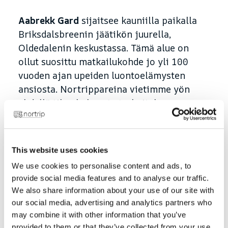
Aabrekk Gard
sijaitsee kauniilla paikalla
Briksdalsbreenin jäätikön juurella,
Oldedalenin keskustassa. Tämä alue on
ollut suosittu matkailukohde jo yli 100
vuoden ajan upeiden luontoelämysten
ansiosta. Nortrippareina vietimme yön
yhdellä tilan kolmesta tarkoitukseen
varatusta matkailuautopaikasta, ja
määränpäänä olivat Jotunheimenin
jäätikkövarret.
This website uses cookies
We use cookies to personalise content and ads, to
provide social media features and to analyse our traffic.
We also share information about your use of our site with
our social media, advertising and analytics partners who
may combine it with other information that you’ve
provided to them or that they’ve collected from your use