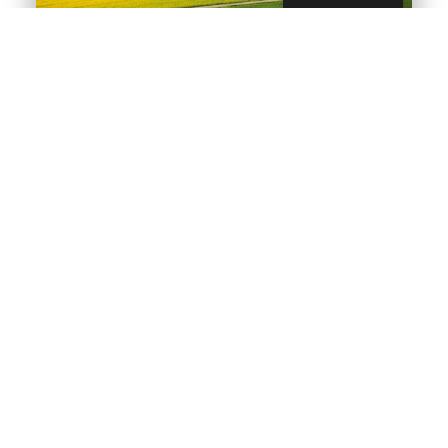
Tervetuloa Nortripin kesään
2025
kesäkuu 22, 2025
|
Matkavinkkejä
Hyvää Nortripping!