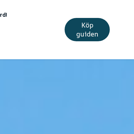
rd!
Köp
guiden