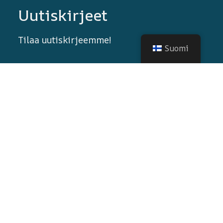
Uutiskirjeet
Tilaa uutiskirjeemme!
Suomi
© 2026 Kaikki oikeudet pidätetään
Nortrip
.