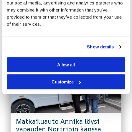
our social media, advertising and analytics partners who
may combine it with other information that you’ve
provided to them or that they’ve collected from your use
of their services.
Viimeisimmät uutiset
Show details
Allow all
Customize
Matkailuauto Annika löysi
vapauden Nortripin kanssa