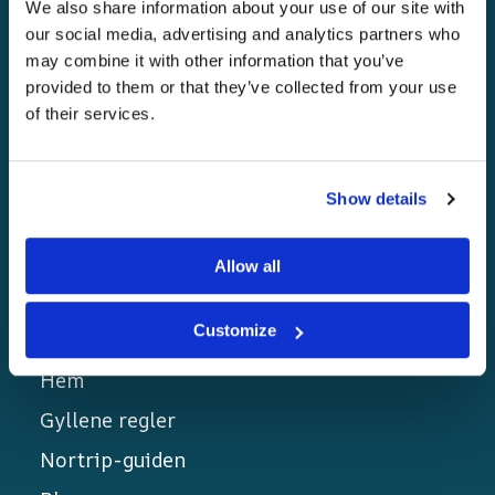
Sverige med Nortrip-guiden! Autentiska
We also share information about your use of our site with
our social media, advertising and analytics partners who
upplevelser, lokala smaker och unika
may combine it with other information that you’ve
destinationer väntar på dig.
provided to them or that they’ve collected from your use
of their services.
Show details
Allow all
Länkar
Customize
Hem
Gyllene regler
Nortrip-guiden