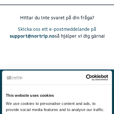
Hittar du inte svaret på din fråga?
Skicka oss ett e-postmeddelande på
support@nortrip.no
så hjälper vi dig gärna!
God Nortripping!
This website uses cookies
We use cookies to personalise content and ads, to
Planera nya äventyr i både Norge och
provide social media features and to analyse our traffic.