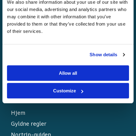
Planlegg nye eventyr både i Norge og
We also share information about your use of our site with
our social media, advertising and analytics partners who
Sverige med Nortrip-guiden! Autentiske
may combine it with other information that you’ve
opplevelser, lokale smaker og unike
provided to them or that they’ve collected from your use
destinasjoner venter på deg.
of their services.
Show details
Allow all
Customize
Linker
Hjem
Gyldne regler
Nortrip-guiden