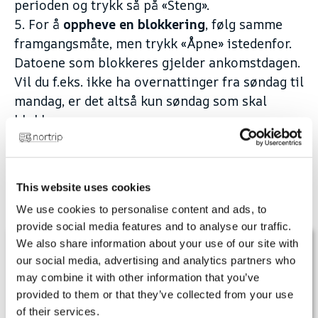
perioden og trykk så på «Steng».
5. For å
oppheve en blokkering
, følg samme
framgangsmåte, men trykk «Åpne» istedenfor.
Datoene som blokkeres gjelder ankomstdagen.
Vil du f.eks. ikke ha overnattinger fra søndag til
mandag, er det altså kun søndag som skal
blokkeres.
VIKTIG
: Trykk
Lagre
for å lagre endringene!
This website uses cookies
We use cookies to personalise content and ads, to
provide social media features and to analyse our traffic.
Abonnement
We also share information about your use of our site with
our social media, advertising and analytics partners who
Fornye abonnementet
may combine it with other information that you’ve
Har dere bok?
provided to them or that they’ve collected from your use
Medlemsbevis og klistremerke
of their services.