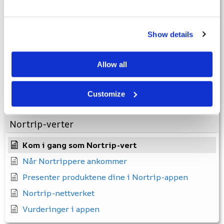
Appen
Show details
Fasilitetene
Glemt passord
Allow all
Ugyldig medlemsnummer
Jeg har ikke fått medlemsnummer
Customize
Hvordan logge inn i appen
Nortrip-verter
Kom i gang som Nortrip-vert
Når Nortrippere ankommer
Presenter produktene dine i Nortrip-appen
Nortrip-nettverket
Vurderinger i appen