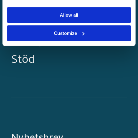
Nortrip-guiden
Allow all
Blogg
Bli en Nortrip-värd!
Customize
Samarbetspartners
Stöd
Nyhetsbrev