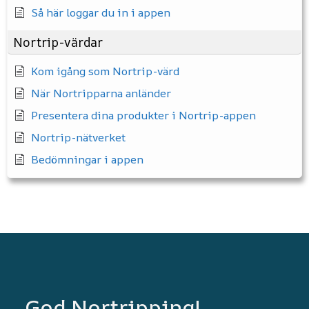
Så här loggar du in i appen
Nortrip-värdar
Kom igång som Nortrip-värd
När Nortripparna anländer
Presentera dina produkter i Nortrip-appen
Nortrip-nätverket
Bedömningar i appen
God Nortripping!