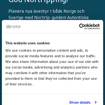
Planera nya äventyr i både Norge och
Sverige med Nortrip-guiden! Autentiska
upplevelser, lokala smaker och unika
destinationer väntar på dig.
This website uses cookies
We use cookies to personalise content and ads, to
provide social media features and to analyse our traffic.
We also share information about your use of our site with
our social media, advertising and analytics partners who
may combine it with other information that you’ve
provided to them or that they’ve collected from your use
Länkar
of their services.
Hem
Show details
Gyllene regler