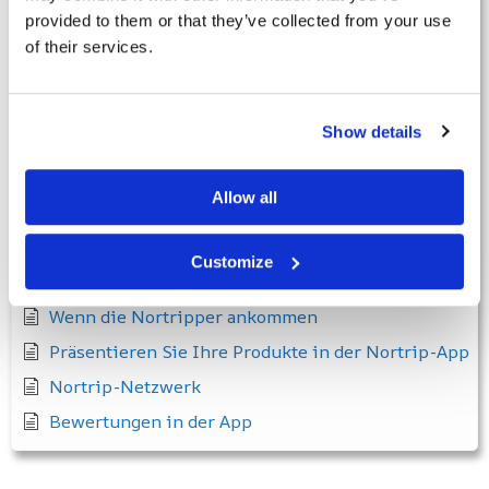
Apps
provided to them or that they’ve collected from your use
of their services.
Die Einrichtungen
Vergessenes Passwort
Ungültige Mitgliedsnummer
Show details
Ich habe keine Mitgliedsnummer erhalten
Wie man sich bei der App anmeldet
Allow all
Nortrip-Gastgeber
Customize
Starten Sie als Nortrip-Gastgeber
Wenn die Nortripper ankommen
Präsentieren Sie Ihre Produkte in der Nortrip-App
Nortrip-Netzwerk
Bewertungen in der App