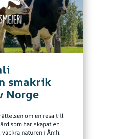
li
en smakrik
av Norge
rättelsen om en resa till
värd som har skapat en
n vackra naturen i Åmli.