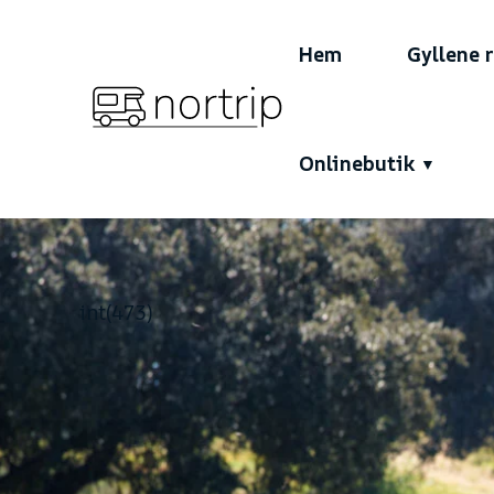
Hem
Gyllene 
Onlinebutik
int(473)