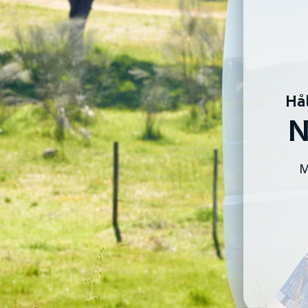
Hå
N
M