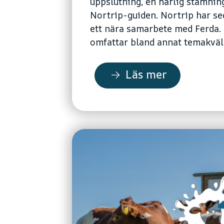
uppslutning, en härlig stämning
Nortrip-guiden. Nortrip har s
ett nära samarbete med Ferda.
omfattar bland annat temakvällar
Läs mer