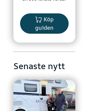
Köp
guiden
Senaste nytt