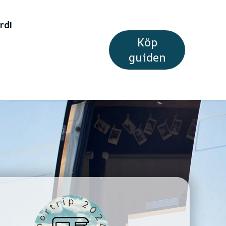
rd!
Köp
guiden