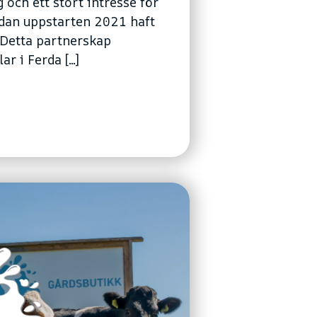
 och ett stort intresse för
edan uppstarten 2021 haft
 Detta partnerskap
 i Ferda [...]