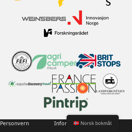
Personvern
Informasjonskapsler
Norsk bokmål